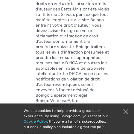
droits en vertu de la loi sur les droits
d’auteur des États-Unis ont été violés
sur Internet. Si vous pensez que tout
matériel contenu sur le site Boingo
enfreint votre droit d’auteur, vous
devez aviser Boingo de votre
réclamation d’infraction de droit
d’auteur conformément à la
procédure suivante. Boingo traitera
tous les avis d’infraction présumée et
prendra les mesures appropriées
requises par le DMCA et d’autres lois
applicables en matière de propriété
intellectuelle. Le DMCA exige que les
notifications de violation de droit
d’auteur revendiquées soient
envoyées à l’agent désigné de
Boingo:Département légal
Boingo Wireless®, Inc.
10960 Wilshire Blvd.
We use cookies to help provide a great user
23e étage
experience. By using Boingo.com, you accept our
Los Angeles, CA 90024
Cookie Policy
. (If you’re a fan of snickerdoodles,
Email: legal@boingo.com
our cookie policy also includes a great recipe.)
Pour être efficace, la notification