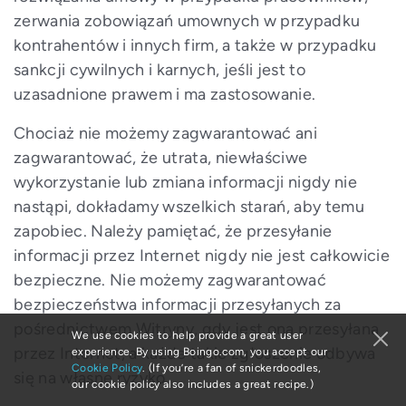
zerwania zobowiązań umownych w przypadku
kontrahentów i innych firm, a także w przypadku
sankcji cywilnych i karnych, jeśli jest to
uzasadnione prawem i ma zastosowanie.
Chociaż nie możemy zagwarantować ani
zagwarantować, że utrata, niewłaściwe
wykorzystanie lub zmiana informacji nigdy nie
nastąpi, dokładamy wszelkich starań, aby temu
zapobiec. Należy pamiętać, że przesyłanie
informacji przez Internet nigdy nie jest całkowicie
bezpieczne. Nie możemy zagwarantować
bezpieczeństwa informacji przesyłanych za
pośrednictwem Witryny, gdy jest ona przesyłana
We use cookies to help provide a great user
przez Internet, a każde takie zgłoszenie odbywa
experience. By using Boingo.com, you accept our
Cookie Policy
. (If you’re a fan of snickerdoodles,
się na własne ryzyko.
our cookie policy also includes a great recipe.)