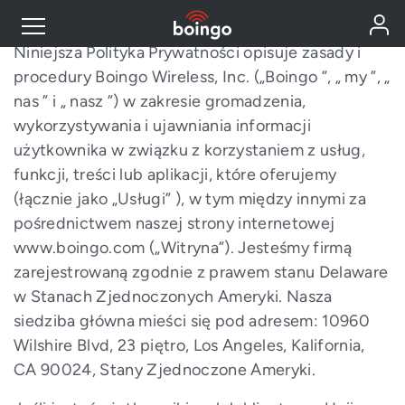
Wprowadzenie
Niniejsza Polityka Prywatności opisuje zasady i
procedury Boingo Wireless, Inc. („Boingo ”, „ my ”, „
Industry Expertise
nas ” i „ nasz ”) w zakresie gromadzenia,
wykorzystywania i ujawniania informacji
Wireless Solutions
użytkownika w związku z korzystaniem z usług,
funkcji, treści lub aplikacji, które oferujemy
(łącznie jako „Usługi” ), w tym między innymi za
Personal Plans
pośrednictwem naszej strony internetowej
www.boingo.com („Witryna”). Jesteśmy firmą
Resources
zarejestrowaną zgodnie z prawem stanu Delaware
w Stanach Zjednoczonych Ameryki. Nasza
siedziba główna mieści się pod adresem: 10960
Contact
Wilshire Blvd, 23 piętro, Los Angeles, Kalifornia,
CA 90024, Stany Zjednoczone Ameryki.